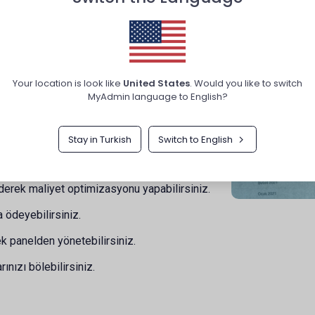
rsiniz.
hakkında sürekli eğitebilirsiniz.
Your location is look like
United States
. Would you like to switch
ilgi bankasını inceleyebilirsiniz.
MyAdmin language to English?
siniz.
lirsiniz.
Stay in Turkish
Switch to English
tın alabilir ve keşfedebilirsiniz.
ederek maliyet optimizasyonu yapabilirsiniz.
a ödeyebilirsiniz.
tek panelden yönetebilirsiniz.
rınızı bölebilirsiniz.