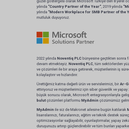
güzel göstergesi olarak Microsoft Türkiye'den 8 yerel öd
yılında
"Country Partner of the Year"
, 2019 yılında
"Mi
yılında
"Modern Workplace for SMB Partner of the 
mutluluk duyuyoruz.
 Microsoft SAM Partner of the Year
2018 
2022 yılında
Noventiq PLC
bünyesine geçtikten sonra f
devam etmekteyiz.
Noventiq PLC
, tüm sektörlerden yüz
ve çözümleri ile bir araya getirerek, müşterilerinin iş süre
kolaylaştırır ve hızlandırır.
Ürettiğimiz katma değerli ürün ve servislerimizi, bir
Ar-G
ettiriyoruz ve müşterilerimiz için siber güvenlik ve yapa
büyük sonucu olarak, Microsoft entegrasyonlarıyla geliş
bulut
çözümleri platformu
MyAdmin
çözümümüz gelme
MyAdmin
ile siz de Makronet ailesine bugün katılarak
M
lisanslarınızı, faturalarınızı, eğitim ve teknik destek süreçl
optimizasyonlar sağlayabilir, oyunlaştırmalar, yapay zeka v
duruşunuzu artırıp güçlendirebilir ve tüm bunları yapark