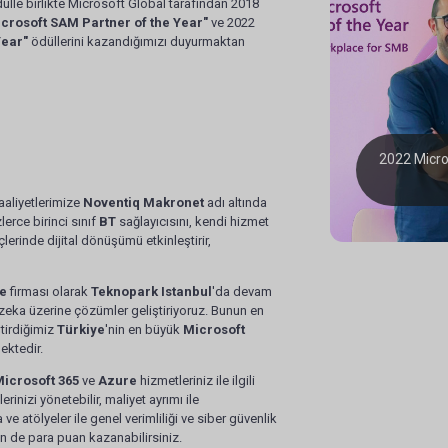
ülle birlikte Microsoft Global tarafından 2018
crosoft SAM Partner of the Year"
ve 2022
Year"
ödüllerini kazandığımızı duyurmaktan
2022 Micro
Microsoft Country Partner of the Year
aaliyetlerimize
Noventiq Makronet
adı altında
lerce birinci sınıf
BT
sağlayıcısını, kendi hizmet
çlerinde dijital dönüşümü etkinleştirir,
e
firması olarak
Teknopark Istanbul
'da devam
y zeka üzerine çözümler geliştiriyoruz. Bunun en
tirdiğimiz
Türkiye
'nin en büyük
Microsoft
ktedir.
icrosoft 365
ve
Azure
hizmetleriniz ile ilgili
erinizi yönetebilir, maliyet ayrımı ile
e atölyeler ile genel verimliliği ve siber güvenlik
en de para puan kazanabilirsiniz.