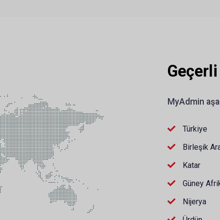
Geçerli
MyAdmin aşağı
Türkiye
Birleşik Ar
Katar
Güney Afri
Nijerya
Ürdün