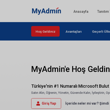
Anasayfa
Tanıtım
Hoş Geldiniz
Avantajları
Geçerli Ülk
MyAdmin'e Hoş Geldin
Türkiye'nin #1 Numaralı Microsoft Bulu
Satın Alın, Öğrenin, Yönetin, Güvende Kalın, İyileştirin, 
Giriş Yap
İçeride neler mi var? Şimdi b