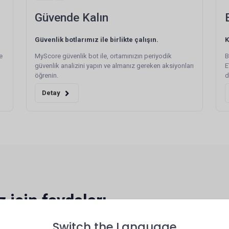
Güvende Kalın
Güvenlik botlarımız ile birlikte çalışın.
K
e
MyScore güvenlik bot ile, ortamınızın periyodik
B
güvenlik analizini yapın ve almanız gereken aksiyonları
E
öğrenin.
d
Detay
 için faydaları
Switch the Language