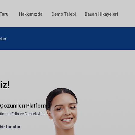
 Turu
Hakkımızda
Demo Talebi
Başarı Hikayeleri
eler
iz!
t Çözümleri Platformu
Optimize Edin ve Destek Alın
ir tur atın